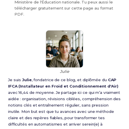
Ministère de l'Éducation nationale. Tu peux aussi le
Le cas échéant, le règlement particulier de
télécharger gratuitement sur cette page au format
chaque spécialité de certificat d'aptitude
PDF.
professionnelle précise la ou les deux unités
générales facultatives que les candidats sont
autorisés à présenter. Ces unités sont notées
sur 20.
Conformément à l'article D. 337-16 du code de
l'éducation, seuls les points au-dessus de 10
sont pris en compte pour le calcul de la
moyenne générale.
Julie
Article 3
Je suis
Julie
, fondatrice de ce blog, et diplômée du
CAP
IFCA (Installateur en Froid et Conditionnement d'Air)
Conformément aux dispositions de l'article D.
avec 16,44 de moyenne. Je partage ici ce qui m’a vraiment
337-3 du code de l'éducation, à chaque unité
aidée : organisation, révisions ciblées, compréhension des
générale obligatoire ou facultative du diplôme
notions clés et entraînement régulier, sans pression
correspond une épreuve de l'examen. Les
inutile. Mon but est que tu avances avec une méthode
définitions et, lorsqu'il y a lieu, la durée des
claire et des repères fiables, pour transformer tes
épreuves sont fixées en annexes I, II, III, IV, V
difficultés en automatismes et arriver serein(e) à
et VI du présent arrêté.