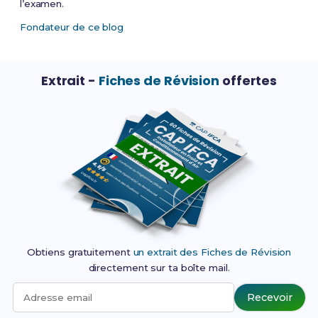
l’examen.
L'épreuve facultative de mobilité est définie
par l'arrêté du 30 août 2019 susvisé.
Fondateur de ce blog
Article 4
Extrait -
Fiches de Révision
offertes
Les candidats ayant préparé le certificat
d'aptitude professionnelle par la voie scolaire
dans des établissements d'enseignement
public ou des établissements d'enseignement
privés sous contrat, par l'apprentissage, dans
des centres de formation d'apprentis habilités,
ou dans le cadre de la formation
professionnelle continue dans un
établissement public sont évalués par contrôle
en cours de formation pour les épreuves
générales obligatoires.
Obtiens gratuitement
un extrait des Fiches de Révision
Les autres candidats sont évalués sous forme
directement sur ta boîte mail.
ponctuelle pour les épreuves générales.
Recevoir
Adresse email
Article 5