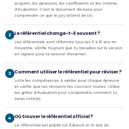
spécialités du certificat d'aptitude
acquérir, les épreuves, les coefficients et les critères
professionnelle sont fixés comme suit :
d'évaluation. C'est le document de base pour
Français et histoire-géographie-enseignement
comprendre ce que le jury attend de toi.
moral et civique : coefficient 3 ;
Mathématiques et physique-chimie :
Le référentiel change-t-il souvent ?
coefficient 2 ;
Education physique et sportive : coefficient 1 ;
Les référentiels sont réformés tous les 5 à 10 ans en
Prévention-santé-environnement : coefficient 1.
moyenne. Vérifie toujours que tu travailles sur la version
Après avis de la commission professionnelle
en vigueur pour ta session d'examen.
consultative compétente, une unité obligatoire
de langue vivante étrangère, affectée du
coefficient 1, peut être adjointe aux unités
Comment utiliser le référentiel pour réviser ?
précitées.
Liste les compétences à valider pour chaque épreuve
et vérifie que tes révisions les couvrent toutes. Utilise
Article 2
les grilles d'évaluation pour comprendre comment tu
seras noté(e).
La liste des unités générales facultatives est
fixée comme suit :
Langue vivante ;
Où trouver le référentiel officiel ?
Arts appliqués et cultures artistiques ;
Le référentiel est publié sur Éduscol et le site du
Mobilité.