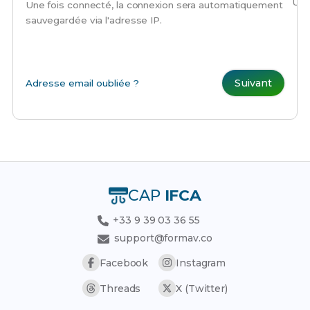
Une
Une fois connecté, la connexion sera automatiquement
sauvegardée via l'adresse IP.
Suivant
Adresse email oubliée ?
CAP
IFCA
+33 9 39 03 36 55
support@formav.co
Facebook
Instagram
Threads
X (Twitter)