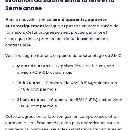
Évolution du salaire entre la 1ère et la
2ème année
Bonne nouvelle : ton
salaire d'apprenti augmente
automatiquement
lorsque tu passes en 2ème année de
formation. Cette progression est prévue par la loi et
s'applique dès le premier jour de ta deuxième année
contractuelle.
Voici les augmentations en points de pourcentage du SMIC :
Moins de 18 ans :
+12 points (de 27% à 39%), soit
environ +219 € brut par mois
18 à 20 ans :
+8 points (de 43% à 51%), soit environ
+146 € brut par mois
21 ans et plus :
+8 points (de 53% à 61%), soit environ
+146 € brut par mois
Cette progression reflète ton gain en compétences et en
autonomie. En 2ème année, tu es plus opérationnel sur les
chantiers, tu maîtrises mieux les installations frigorifiques et