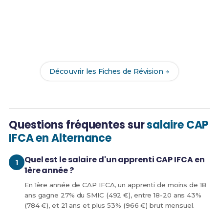
Prêt(e) à réussir ton examen ?
Révise efficacement avec nos
175 Fiches de
Révision
pour le CAP IFCA et maximise tes chances
de réussite !
Découvrir les Fiches de Révision →
Questions fréquentes sur
salaire CAP
IFCA en Alternance
Quel est le salaire d'un apprenti CAP IFCA en
1ère année ?
En 1ère année de CAP IFCA, un apprenti de moins de 18
ans gagne 27% du SMIC (492 €), entre 18-20 ans 43%
(784 €), et 21 ans et plus 53% (966 €) brut mensuel.