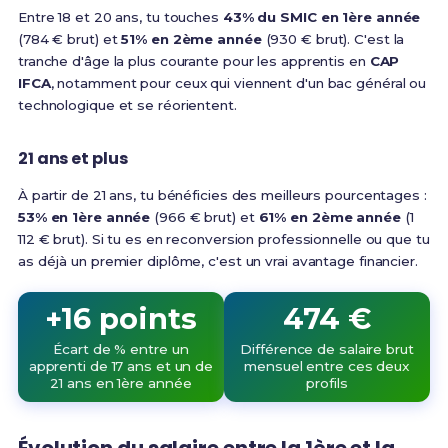
Entre 18 et 20 ans, tu touches
43% du SMIC en 1ère année
(784 € brut) et
51% en 2ème année
(930 € brut). C'est la
tranche d'âge la plus courante pour les apprentis en
CAP
IFCA
, notamment pour ceux qui viennent d'un bac général ou
technologique et se réorientent.
21 ans et plus
À partir de 21 ans, tu bénéficies des meilleurs pourcentages :
53% en 1ère année
(966 € brut) et
61% en 2ème année
(1
112 € brut). Si tu es en reconversion professionnelle ou que tu
as déjà un premier diplôme, c'est un vrai avantage financier.
+16 points
474 €
Écart de % entre un
Différence de salaire brut
apprenti de 17 ans et un de
mensuel entre ces deux
21 ans en 1ère année
profils