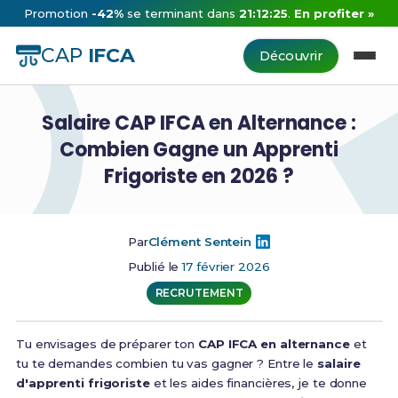
Promotion
-42%
se terminant dans
21:12:24
.
En profiter »
CAP
IFCA
Découvrir
Salaire CAP IFCA en Alternance :
Combien Gagne un Apprenti
Frigoriste en 2026 ?
Par
Clément Sentein
Publié le
17 février 2026
RECRUTEMENT
Tu envisages de préparer ton
CAP IFCA en alternance
et
tu te demandes combien tu vas gagner ? Entre le
salaire
d'apprenti frigoriste
et les aides financières, je te donne