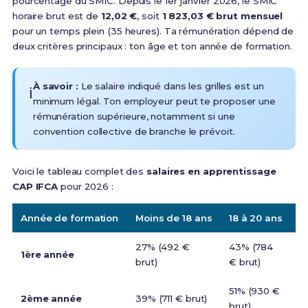
pourcentage du SMIC. Depuis le 1er janvier 2026, le SMIC
horaire brut est de
12,02 €
, soit
1 823,03 € brut mensuel
pour un temps plein (35 heures). Ta rémunération dépend de
deux critères principaux : ton âge et ton année de formation.
À savoir :
Le salaire indiqué dans les grilles est un
ℹ️
minimum légal. Ton employeur peut te proposer une
rémunération supérieure, notamment si une
convention collective de branche le prévoit.
Voici le tableau complet des
salaires en apprentissage
CAP IFCA
pour 2026 :
Année de formation
Moins de 18 ans
18 à 20 ans
2
27% (492 €
43% (784
5
1ère année
brut)
€ brut)
br
51% (930 €
61
2ème année
39% (711 € brut)
brut)
br